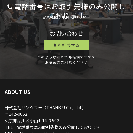
電話番号はお取引先様のみ公開し
ております
営業時間：平日10:00-18:00
お問い合わせ
無料相談する
どのようなことでも結構ですので
お気軽にご相談ください
ABOUT US
株式会社サンクユー（THANK U Co., Ltd.）
〒142-0062
東京都品川区小山4-14-3 502
TEL：電話番号はお取引先様のみ公開しております