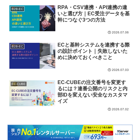
RPA・CSV連携・API連携の違
B2B-EC
いと選び方｜EC受注データを基
幹につなぐ3つの方法
2026.07.06
ECと基幹システムを連携する際
B2B-EC
の設計ポイント｜失敗しないた
めに決めておくべきこと
2026.07.03
EC-CUBEの注文番号を変更す
EC-CUBE
るには？連番公開のリスクと内
部IDを変えない安全なカスタマ
イズ
2026.07.02