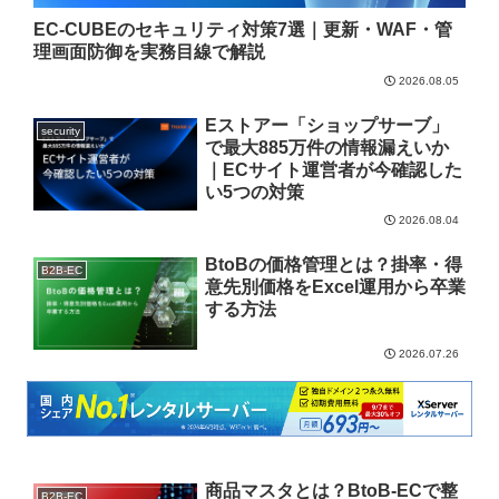
EC-CUBEのセキュリティ対策7選｜更新・WAF・管
理画面防御を実務目線で解説
2026.08.05
Eストアー「ショップサーブ」
security
で最大885万件の情報漏えいか
｜ECサイト運営者が今確認した
い5つの対策
2026.08.04
BtoBの価格管理とは？掛率・得
B2B-EC
意先別価格をExcel運用から卒業
する方法
2026.07.26
商品マスタとは？BtoB-ECで整
B2B-EC