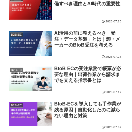
備すべき理由とAI時代の重要性
2026.07.25
AI活用の前に整えるべき「受
B2B-EC
注・データ基盤」とは｜卸・メ
ーカーのBtoB受注を考える
2026.07.24
BtoB-ECの受注業務で帳票が必
B2B-EC
要な理由｜出荷作業から請求ま
でを支える指示書とは
2026.07.17
BtoB-ECを導入しても手作業が
B2B-EC
残る原因｜自動化したのに減ら
ない理由と対策
2026.07.07