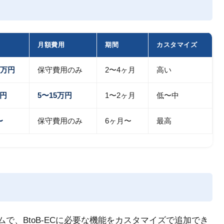
月額費用
期間
カスタマイズ
0万円
保守費用のみ
2〜4ヶ月
高い
万円
5〜15万円
1〜2ヶ月
低〜中
〜
保守費用のみ
6ヶ月〜
最高
ムで、BtoB-ECに必要な機能をカスタマイズで追加でき