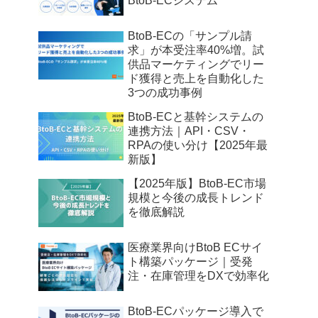
BtoB-ECシステム
BtoB-ECの「サンプル請
求」が本受注率40%増。試
供品マーケティングでリー
ド獲得と売上を自動化した
3つの成功事例
BtoB-ECと基幹システムの
連携方法｜API・CSV・
RPAの使い分け【2025年最
新版】
【2025年版】BtoB-EC市場
規模と今後の成長トレンド
を徹底解説
医療業界向けBtoB ECサイ
ト構築パッケージ｜受発
注・在庫管理をDXで効率化
BtoB-ECパッケージ導入で