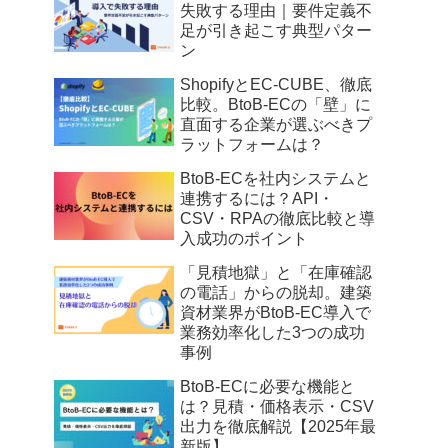
失敗する理由｜要件定義不
足が引き起こす典型パター
ン
ShopifyとEC-CUBE、徹底
比較。BtoB-ECの「壁」に
直面する企業が選ぶべきプ
ラットフォームは？
BtoB-ECを社内システムと
連携するには？API・
CSV・RPAの徹底比較と導
入成功のポイント
「見積地獄」と「在庫確認
の電話」からの脱却。建築
資材業界がBtoB-EC導入で
業務効率化した3つの成功
事例
BtoB-ECに必要な機能と
は？見積・価格表示・CSV
出力を徹底解説【2025年最
新版】