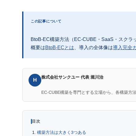
この記事について
BtoB-EC構築方法（EC-CUBE・SaaS・ス
概要は
BtoB-ECとは
、導入の全体像は
導入完全
株式会社サンクユー 代表 堀川治
H
EC-CUBE構築を専門とする立場から、各構築
目次
構築方法は大きく3つある