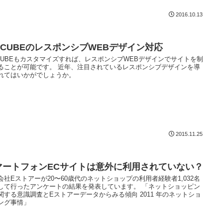
2016.10.13
C-CUBEのレスポンシブWEBデザイン対応
-CUBEもカスタマイズすれば、レスポンシブWEBデザインでサイトを制
ることが可能です。 近年、注目されているレスポンシブデザインを導
れてはいかがでしょうか。
2015.11.25
マートフォンECサイトは意外に利用されていない？
会社Eストアーが20〜60歳代のネットショップの利用者経験者1,032名
して行ったアンケートの結果を発表しています。 「ネットショッピン
関する意識調査とEストアーデータからみる傾向 2011 年のネットショ
ング事情」