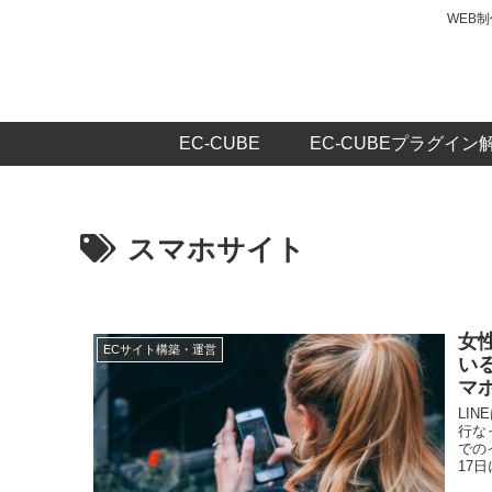
WEB
EC-CUBE
EC-CUBEプラグイン
スマホサイト
女
ECサイト構築・運営
い
マ
LI
行な
での
17日