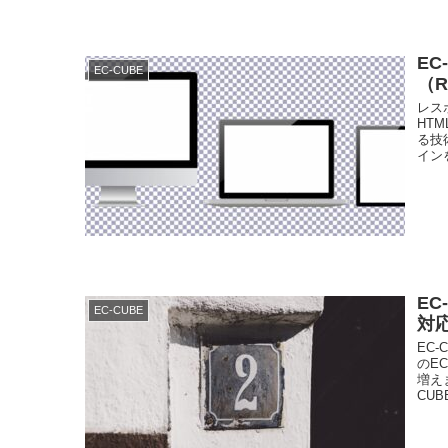
E
EC-CUBE
（
レス
HT
る技
イン
EC
EC-CUBE
対
EC
のE
増え
CUBE