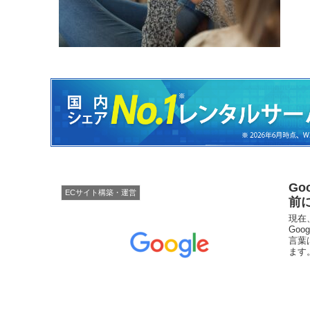
G
ECサイト構築・運営
前
現在
Go
言葉
ます