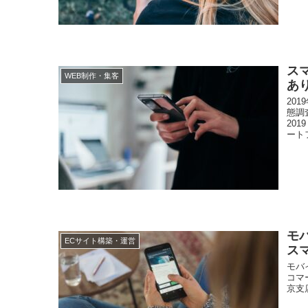
ス
WEB制作・集客
あ
20
態調
20
ートフ
モ
ECサイト構築・運営
ス
モバ
コマー
京支