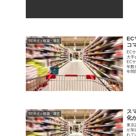
E
ECサイト構築・運営
コ
EC
大手
EC
年数
年間
ス
ECサイト構築・運営
化
東京
が加
れて