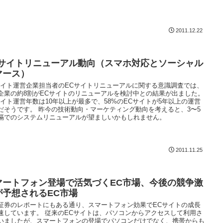
2011.12.22
Cサイトリニューアル動向（スマホ対応とソーシャル
マース）
サイト運営企業担当者のECサイトリニューアルに関する意識調査では、
企業の約8割がECサイトのリニューアルを検討中との結果が出ました。
サイト運営年数は10年以上が最多で、58%のECサイトが5年以上の運営
だそうです。 昨今の技術動向・マーケティング動向を考えると、3〜5
隔でのシステムリニューアルが望ましいかもしれません。
2011.11.25
マートフォン登場で活気づくEC市場、今後の競争激
が予想されるEC市場
証券のレポートにもある通り、スマートフォン効果でECサイトの成長
速しています。 従来のECサイトは、パソコンからアクセスして利用さ
いましたが、スマートフォンの登場でパソコンだけでなく、携帯からも