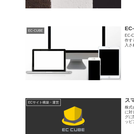
E
EC-CUBE
EC
作す
入さ
ス
ECサイト構築・運営
株式
に対
グに
ッピ