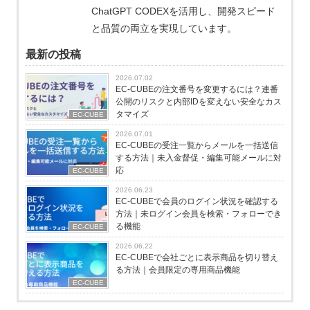
ChatGPT CODEXを活用し、開発スピード
と品質の両立を実現しています。
最新の投稿
2026.07.02
EC-CUBEの注文番号を変更するには？連番
公開のリスクと内部IDを変えない安全なカス
タマイズ
EC-CUBE
2026.07.01
EC-CUBEの受注一覧からメールを一括送信
する方法｜未入金督促・編集可能メールに対
応
EC-CUBE
2026.06.23
EC-CUBEで会員のログイン状況を確認する
方法｜未ログイン会員を検索・フォローでき
る機能
EC-CUBE
2026.06.22
EC-CUBEで会社ごとに表示商品を切り替え
る方法｜会員限定の専用商品機能
EC-CUBE