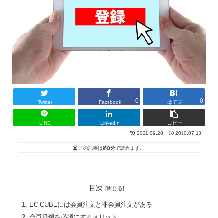
0
0
Twitter
Facebook
はてブ
LINE
LinkedIn
コピー
2021.09.28
2010.07.13
この記事は
約3分
で読めます。
目次
EC-CUBEには会員注文と非会員注文がある
会員登録を必須にするメリット