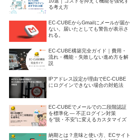
10選｜コストを抑えて機能を強化す
る考え方
EC-CUBEからGmailにメールが届か
ない。届いたとしても警告が表示さ
れる。
EC-CUBE構築完全ガイド｜費用・
流れ・機能・失敗しない進め方を解
説
IPアドレス設定が理由でEC-CUBE
にログインできない場合の対処法
EC-CUBEでメールでの二段階認証
を標準化 — 不正ログイン対策
を“脱・不安”に変えるカスタマイズ
納期とは？意味と使い方、ECサイト