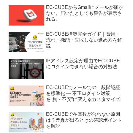
EC-CUBEからGmailにメールが届か
ない。届いたとしても警告が表示さ
れる。
EC-CUBE構築完全ガイド｜費用・
流れ・機能・失敗しない進め方を解
説
IPアドレス設定が理由でEC-CUBE
にログインできない場合の対処法
EC-CUBEでメールでの二段階認証
を標準化 — 不正ログイン対策
を“脱・不安”に変えるカスタマイズ
EC-CUBEで在庫数が合わない原因
は？差異が出るときの確認ポイント
を解説