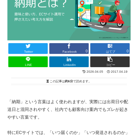
0
0
Twitter
Facebook
はてブ
LINE
LinkedIn
コピー
2026.04.05
2017.04.19
この記事は
約6分
で読めます。
「納期」という言葉はよく使われますが、実際には出荷日や配
送日と混同されやすく、社内でも顧客向け案内でもズレが起き
やすい言葉です。
特にECサイトでは、「いつ届くのか」「いつ発送されるのか」