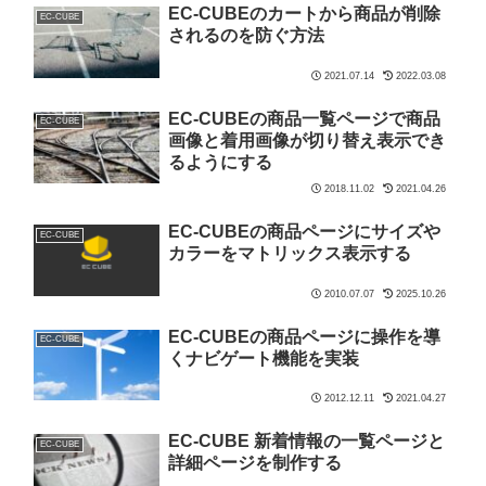
EC-CUBEのカートから商品が削除
EC-CUBE
されるのを防ぐ方法
2021.07.14
2022.03.08
EC-CUBEの商品一覧ページで商品
EC-CUBE
画像と着用画像が切り替え表示でき
るようにする
2018.11.02
2021.04.26
EC-CUBEの商品ページにサイズや
EC-CUBE
カラーをマトリックス表示する
2010.07.07
2025.10.26
EC-CUBEの商品ページに操作を導
EC-CUBE
くナビゲート機能を実装
2012.12.11
2021.04.27
EC-CUBE 新着情報の一覧ページと
EC-CUBE
詳細ページを制作する