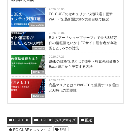
2026.08.05
EC-CUBEのセキュリティ対策7選｜更新・
WAF・管理画面防御を実務目線で解説
EC-CUBE
2026.08.04
Eストアー「ショップサーブ」で最大885万
件の情報漏えいか｜ECサイト運営者が今確
認したい5つの対策
security
2026.07.26
BtoBの価格管理とは？掛率・得意先別価格を
Excel運用から卒業する方法
B2B-EC
2026.07.25
商品マスタとは？BtoB-ECで整備すべき理由
とAI時代の重要性
B2B-EC
EC-CUBE
EC-CUBEカスタマイズ
配送
EC-CUBEカスタマイズ
配送