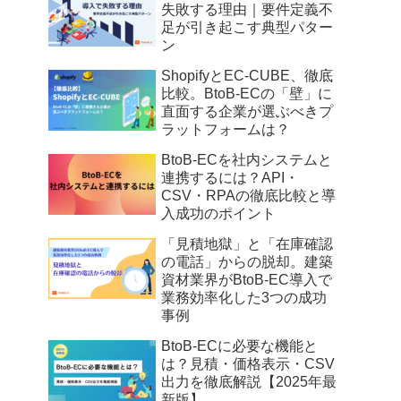
失敗する理由｜要件定義不
足が引き起こす典型パター
ン
ShopifyとEC-CUBE、徹底
比較。BtoB-ECの「壁」に
直面する企業が選ぶべきプ
ラットフォームは？
BtoB-ECを社内システムと
連携するには？API・
CSV・RPAの徹底比較と導
入成功のポイント
「見積地獄」と「在庫確認
の電話」からの脱却。建築
資材業界がBtoB-EC導入で
業務効率化した3つの成功
事例
BtoB-ECに必要な機能と
は？見積・価格表示・CSV
出力を徹底解説【2025年最
新版】