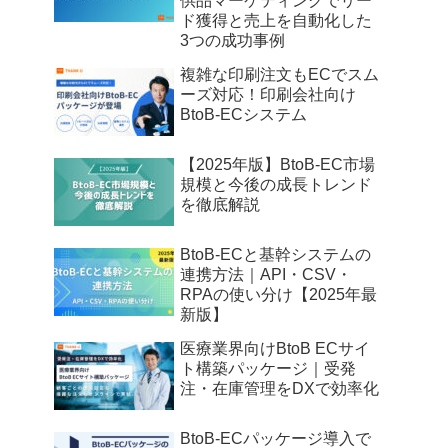
供品マーケティングでリー
ド獲得と売上を自動化した
3つの成功事例
複雑な印刷注文もECでスム
ーズ対応！印刷会社向け
BtoB-ECシステム
【2025年版】BtoB-EC市場
規模と今後の成長トレンド
を徹底解説
BtoB-ECと基幹システムの
連携方法｜API・CSV・
RPAの使い分け【2025年最
新版】
医療業界向けBtoB ECサイ
ト構築パッケージ｜受発
注・在庫管理をDXで効率化
BtoB-ECパッケージ導入で