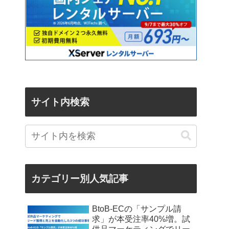
サイト内検索
カテゴリー別人気記事
BtoB-ECの「サンプル請
求」が本受注率40%増。試