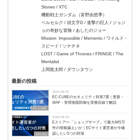
Stones / XTC
機動戦士ガンダム（富野由悠季）
ベルセルク / 頭文字D / 進撃の巨人 / ジョジ
ョの奇妙な冒険 / あしたのジョー
Mission: Impossible / Memento / ワイルド・
スピード / ソナチネ
LOST / Game of Thrones / FRINGE / The
Mentalist
上岡龍太郎 / ダウンタウン
最新の投稿
2026.08.05
EC-CUBEのセキュリティ対策7選｜更新・
WAF・管理画面防御を実務目線で解説
EC-CUBE
2026.08.04
Eストアー「ショップサーブ」で最大885万
件の情報漏えいか｜ECサイト運営者が今確
認したい5つの対策
security