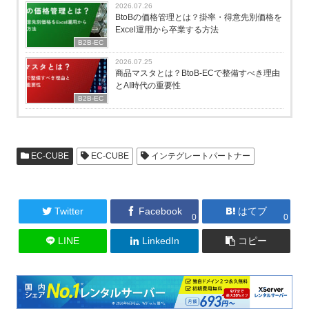
2026.07.26
BtoBの価格管理とは？掛率・得意先別価格を
Excel運用から卒業する方法
B2B-EC
2026.07.25
商品マスタとは？BtoB-ECで整備すべき理由
とAI時代の重要性
B2B-EC
EC-CUBE
EC-CUBE
インテグレートパートナー
Twitter
Facebook
はてブ
0
0
LINE
LinkedIn
コピー