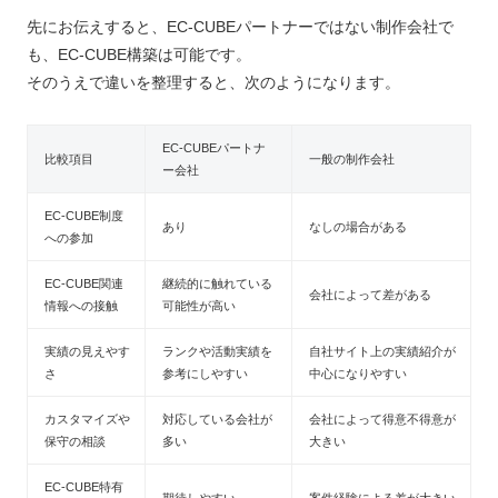
先にお伝えすると、EC-CUBEパートナーではない制作会社で
も、EC-CUBE構築は可能です。
そのうえで違いを整理すると、次のようになります。
EC-CUBEパートナ
比較項目
一般の制作会社
ー会社
EC-CUBE制度
あり
なしの場合がある
への参加
EC-CUBE関連
継続的に触れている
会社によって差がある
情報への接触
可能性が高い
実績の見えやす
ランクや活動実績を
自社サイト上の実績紹介が
さ
参考にしやすい
中心になりやすい
カスタマイズや
対応している会社が
会社によって得意不得意が
保守の相談
多い
大きい
EC-CUBE特有
期待しやすい
案件経験による差が大きい