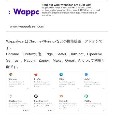
Find out what websites are built with
Wappalyzer helps sales and GTM teams build
technographic prospect lists, enrich CRM records, and
monitor competitor installs with data from millions of
websites...
www.wappalyzer.com
WappalyzerはChromeやFirefoxなどの機能拡張・アドオンで
す。
Chrome、Firefoxの他、Edge、Safari、HubSpot、Pipedrive、
Semrush、Pabbly、Zapier、Make、Gmail、Androidで利用可
能です。