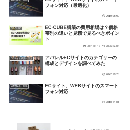
WEB制作・集客
フォン対応（最適化）
2010.08.02
EC-CUBE構築の費用相場は？価格
EC-CUBE
帯別の違いと見積で見るべきポイン
ト
2021.08.19
2026.04.06
アパレルECサイトのカテゴリーの
ECサイト構築・運営
構成とデザインを調べてみた
2022.10.28
ECサイト、WEBサイトのスマート
WEB制作・集客
フォン対応
2010.11.04