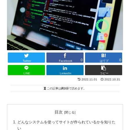
0
0
Twitter
Facebook
はてブ
LINE
LinkedIn
コピー
2022.11.01
2022.10.31
この記事は
約3分
で読めます。
目次
どんなシステムを使ってサイトが作られているかを知りた
い