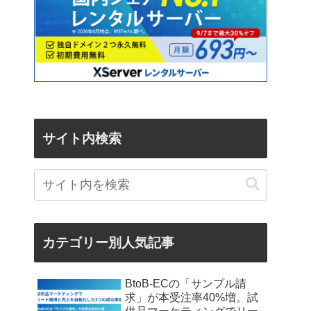
サイト内検索
カテゴリー別人気記事
BtoB-ECの「サンプル請
求」が本受注率40%増。試