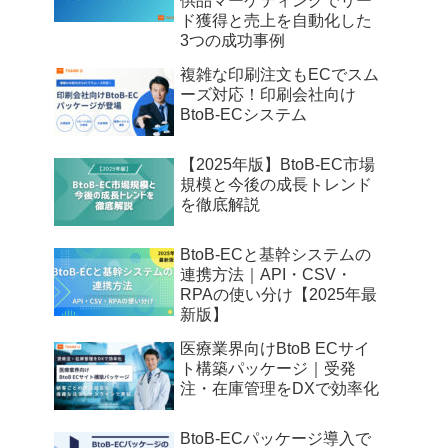
供品マーケティングでリー
ド獲得と売上を自動化した
3つの成功事例
複雑な印刷注文もECでスム
ーズ対応！印刷会社向け
BtoB-ECシステム
【2025年版】BtoB-EC市場
規模と今後の成長トレンド
を徹底解説
BtoB-ECと基幹システムの
連携方法｜API・CSV・
RPAの使い分け【2025年最
新版】
医療業界向けBtoB ECサイ
ト構築パッケージ｜受発
注・在庫管理をDXで効率化
BtoB-ECパッケージ導入で