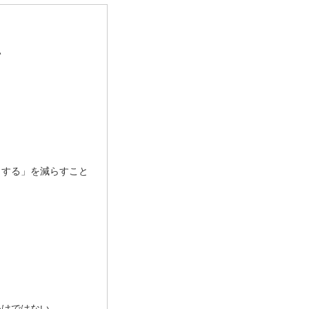
い
力する」を減らすこと
わけではない