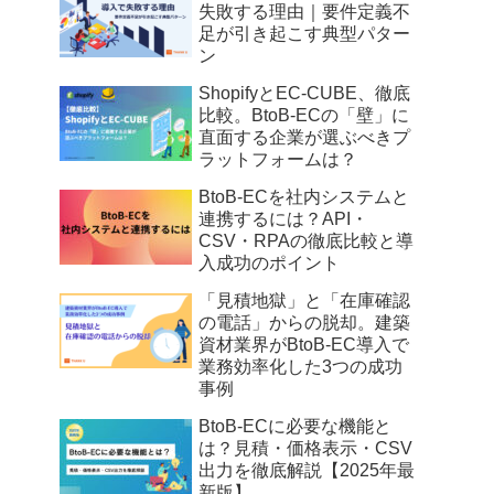
失敗する理由｜要件定義不
足が引き起こす典型パター
ン
ShopifyとEC-CUBE、徹底
比較。BtoB-ECの「壁」に
直面する企業が選ぶべきプ
ラットフォームは？
BtoB-ECを社内システムと
連携するには？API・
CSV・RPAの徹底比較と導
入成功のポイント
「見積地獄」と「在庫確認
の電話」からの脱却。建築
資材業界がBtoB-EC導入で
業務効率化した3つの成功
事例
BtoB-ECに必要な機能と
は？見積・価格表示・CSV
出力を徹底解説【2025年最
新版】