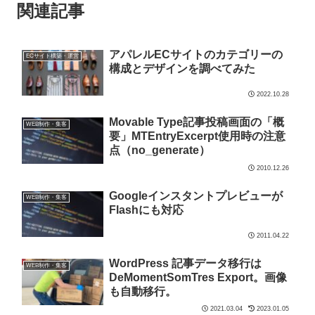
関連記事
アパレルECサイトのカテゴリーの
ECサイト構築・運営
構成とデザインを調べてみた
2022.10.28
Movable Type記事投稿画面の「概
WEB制作・集客
要」MTEntryExcerpt使用時の注意
点（no_generate）
2010.12.26
Googleインスタントプレビューが
WEB制作・集客
Flashにも対応
2011.04.22
WordPress 記事データ移行は
WEB制作・集客
DeMomentSomTres Export。画像
も自動移行。
2021.03.04
2023.01.05