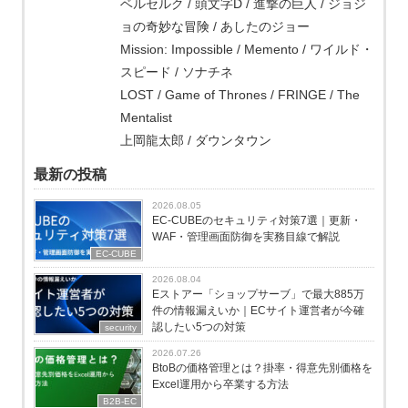
ベルセルク / 頭文字D / 進撃の巨人 / ジョジ
ョの奇妙な冒険 / あしたのジョー
Mission: Impossible / Memento / ワイルド・
スピード / ソナチネ
LOST / Game of Thrones / FRINGE / The
Mentalist
上岡龍太郎 / ダウンタウン
最新の投稿
2026.08.05
EC-CUBEのセキュリティ対策7選｜更新・
WAF・管理画面防御を実務目線で解説
EC-CUBE
2026.08.04
Eストアー「ショップサーブ」で最大885万
件の情報漏えいか｜ECサイト運営者が今確
認したい5つの対策
security
2026.07.26
BtoBの価格管理とは？掛率・得意先別価格を
Excel運用から卒業する方法
B2B-EC