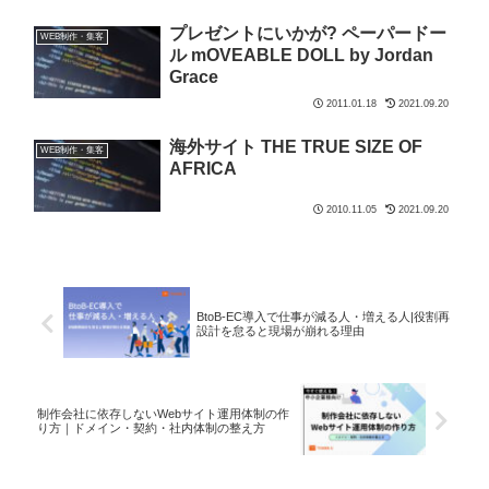
プレゼントにいかが? ペーパードー
WEB制作・集客
ル mOVEABLE DOLL by Jordan
Grace
2011.01.18
2021.09.20
海外サイト THE TRUE SIZE OF
WEB制作・集客
AFRICA
2010.11.05
2021.09.20
BtoB-EC導入で仕事が減る人・増える人|役割再
設計を怠ると現場が崩れる理由
制作会社に依存しないWebサイト運用体制の作
り方｜ドメイン・契約・社内体制の整え方