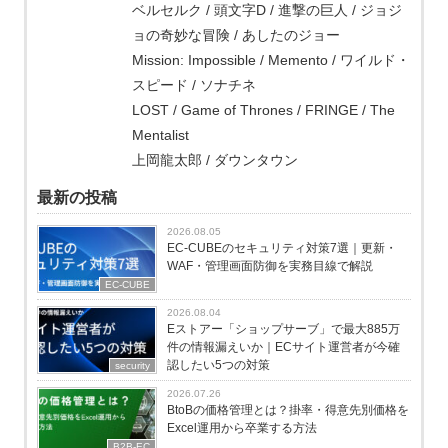
ベルセルク / 頭文字D / 進撃の巨人 / ジョジ
ョの奇妙な冒険 / あしたのジョー
Mission: Impossible / Memento / ワイルド・
スピード / ソナチネ
LOST / Game of Thrones / FRINGE / The
Mentalist
上岡龍太郎 / ダウンタウン
最新の投稿
2026.08.05
EC-CUBEのセキュリティ対策7選｜更新・
WAF・管理画面防御を実務目線で解説
EC-CUBE
2026.08.04
Eストアー「ショップサーブ」で最大885万
件の情報漏えいか｜ECサイト運営者が今確
認したい5つの対策
security
2026.07.26
BtoBの価格管理とは？掛率・得意先別価格を
Excel運用から卒業する方法
B2B-EC