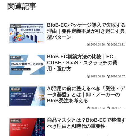
関連記事
BtoB-ECパッケージ導入で失敗する
B2B-EC
理由｜要件定義不足が引き起こす典
型パターン
2026.03.26
2026.03.31
BtoB-EC構築方法の比較｜EC-
B2B-EC
CUBE・SaaS・スクラッチの費
用・選び方
2025.06.30
2026.06.07
AI活用の前に整えるべき「受注・デ
B2B-EC
ータ基盤」とは｜卸・メーカーの
BtoB受注を考える
2026.07.24
2026.07.31
商品マスタとは？BtoB-ECで整備す
B2B-EC
べき理由とAI時代の重要性