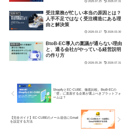
2026.07.25
2026.07.31
受注業務が忙しい本当の原因とは？
B2B-EC
人手不足ではなく受注構造にある理
由と解決策
2026.03.17
2026.03.30
BtoB-EC導入の稟議が通らない理由
B2B-EC
と、通る会社がやっている経営説明
の作り方
2026.05.26
2026.07.31
ShopifyとEC-CUBE、徹底比較。BtoB-ECの
「壁」に直面する企業が選ぶべきプラットフォ
ームは？
【完全ガイド】EC-CUBEのメール送信にGmail
を設定する方法