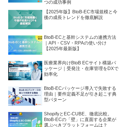
つの成功事例
【2025年版】BtoB-EC市場規模と今
後の成長トレンドを徹底解説
BtoB-ECと基幹システムの連携方法
｜API・CSV・RPAの使い分け
【2025年最新版】
医療業界向けBtoB ECサイト構築パ
ッケージ｜受発注・在庫管理をDXで
効率化
BtoB-ECパッケージ導入で失敗する
理由｜要件定義不足が引き起こす典
型パターン
ShopifyとEC-CUBE、徹底比較。
BtoB-ECの「壁」に直面する企業が
選ぶべきプラットフォームは？