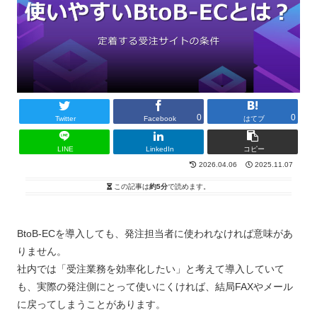
0
0
Twitter
Facebook
はてブ
LINE
LinkedIn
コピー
2026.04.06
2025.11.07
この記事は
約5分
で読めます。
BtoB-ECを導入しても、発注担当者に使われなければ意味があ
りません。
社内では「受注業務を効率化したい」と考えて導入していて
も、実際の発注側にとって使いにくければ、結局FAXやメール
に戻ってしまうことがあります。