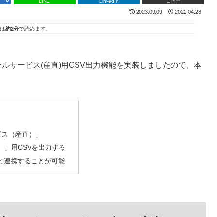
0
LINE
LinkedIn
コピー
2023.09.09
2022.04.28
は
約2分
で読めます。
ールサービス(産直)用CSV出力機能を実装しましたので、本
ビス（産直）」
）」用CSVを出力する
ムと連携することが可能