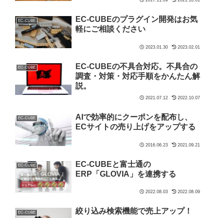
2017.11.09
2021.10.01
EC-CUBEのプラグイン開発はお気
EC-CUBE
軽にご相談ください
2023.01.30
2023.02.01
EC-CUBEの不具合対応。不具合の
EC-CUBE
調査・対策・対応手順をかんたん解
説。
2021.07.12
2022.10.07
AIで効率的にクーポンを配布し、
EC-CUBE
ECサイトの売り上げをアップする
2016.06.23
2021.09.21
EC-CUBEと富士通の
EC-CUBE
ERP「GLOVIA」を連携する
2022.08.03
2022.08.09
絞り込み検索機能で売上アップ！
EC-CUBE