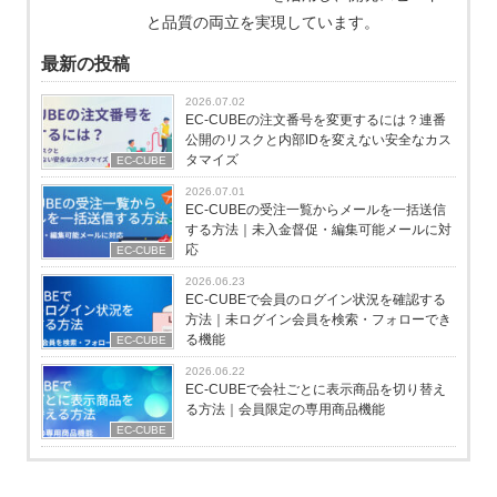
と品質の両立を実現しています。
最新の投稿
2026.07.02
EC-CUBEの注文番号を変更するには？連番
公開のリスクと内部IDを変えない安全なカス
タマイズ
EC-CUBE
2026.07.01
EC-CUBEの受注一覧からメールを一括送信
する方法｜未入金督促・編集可能メールに対
応
EC-CUBE
2026.06.23
EC-CUBEで会員のログイン状況を確認する
方法｜未ログイン会員を検索・フォローでき
る機能
EC-CUBE
2026.06.22
EC-CUBEで会社ごとに表示商品を切り替え
る方法｜会員限定の専用商品機能
EC-CUBE