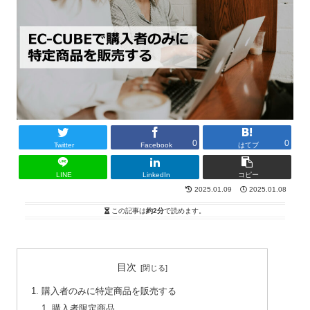
0
0
Twitter
Facebook
はてブ
LINE
LinkedIn
コピー
2025.01.09
2025.01.08
この記事は
約2分
で読めます。
目次
購入者のみに特定商品を販売する
購入者限定商品