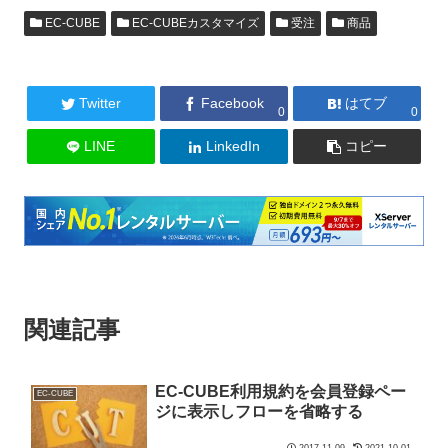
EC-CUBE
EC-CUBEカスタマイズ
受注
商品
Twitter
Facebook
はてブ
0
0
LINE
LinkedIn
コピー
関連記事
EC-CUBE利用規約を会員登録ペー
EC-CUBE
ジに表示しフローを省略する