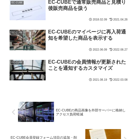
EC-CUBEで通常販売商品と見積り
EC-CUBE
後販売商品を扱う
2018.02.09
2021.04.26
EC-CUBEのマイページに再入荷通
EC-CUBE
知を希望した商品を表示する
2022.06.09
2022.06.27
EC-CUBEの会員情報が更新された
EC-CUBE
ことを通知するカスタマイズ
2021.08.19
2022.03.08
EC-CUBEの商品画像を外部サーバーに格納し
アクセス負荷軽減
EC-CUBE会員登録フォーム項目の追加・削