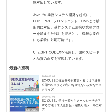
数対応しています。
Javaでの業務システム開発を起点に、
PHP・Perl・フロントエンド・CMSまで横
断的に対応。基幹システム連携や業務フロ
ーを踏まえた設計を得意とし、複雑な要件
にも柔軟に対応可能です。
ChatGPT CODEXを活用し、開発スピード
と品質の両立を実現しています。
最新の投稿
2026.07.02
EC-CUBEの注文番号を変更するには？連番
公開のリスクと内部IDを変えない安全なカス
タマイズ
EC-CUBE
2026.07.01
EC-CUBEの受注一覧からメールを一括送信
する方法｜未入金督促・編集可能メールに対
応
EC-CUBE