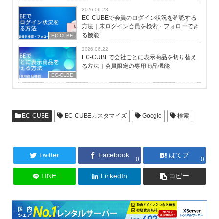
2026.06.23
EC-CUBEで会員のログイン状況を確認する
方法｜未ログイン会員を検索・フォローでき
る機能
EC-CUBE
2026.06.22
EC-CUBEで会社ごとに表示商品を切り替え
る方法｜会員限定の専用商品機能
EC-CUBE
EC-CUBE
EC-CUBEカスタマイズ
Google
検索
Twitter
Facebook
はてブ
0
0
LINE
LinkedIn
コピー