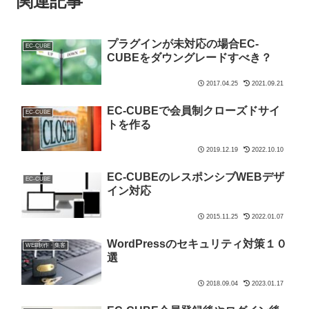
関連記事
プラグインが未対応の場合EC-
EC-CUBE
CUBEをダウングレードすべき？
2017.04.25
2021.09.21
EC-CUBEで会員制クローズドサイ
EC-CUBE
トを作る
2019.12.19
2022.10.10
EC-CUBEのレスポンシブWEBデザ
EC-CUBE
イン対応
2015.11.25
2022.01.07
WordPressのセキュリティ対策１０
WEB制作・集客
選
2018.09.04
2023.01.17