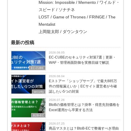
Mission: Impossible / Memento / ワイルド・
スピード / ソナチネ
LOST / Game of Thrones / FRINGE / The
Mentalist
上岡龍太郎 / ダウンタウン
最新の投稿
2026.08.05
EC-CUBEのセキュリティ対策7選｜更新・
WAF・管理画面防御を実務目線で解説
EC-CUBE
2026.08.04
Eストアー「ショップサーブ」で最大885万
件の情報漏えいか｜ECサイト運営者が今確
認したい5つの対策
security
2026.07.26
BtoBの価格管理とは？掛率・得意先別価格を
Excel運用から卒業する方法
B2B-EC
2026.07.25
商品マスタとは？BtoB-ECで整備すべき理由