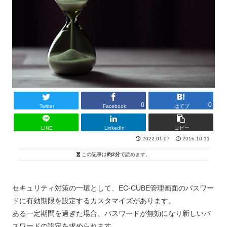
0
0
Twitter
Facebook
はてブ
LINE
LinkedIn
コピー
2022.01.07
2016.10.11
この記事は
約2分
で読めます。
セキュリティ対策の一環として、EC-CUBE管理画面のパスワー
ドに有効期限を設定するカスタマイズがあります。
ある一定期間を過ぎた場合、パスワードが無効になり新しいパ
スワードの設定を求められます。