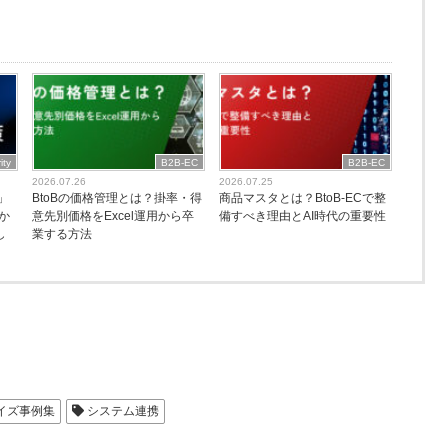
ity
B2B-EC
B2B-EC
2026.07.26
2026.07.25
」
BtoBの価格管理とは？掛率・得
商品マスタとは？BtoB-ECで整
か
意先別価格をExcel運用から卒
備すべき理由とAI時代の重要性
し
業する方法
マイズ事例集
システム連携