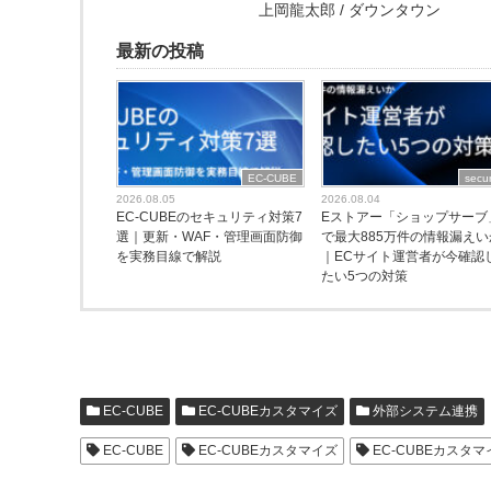
上岡龍太郎 / ダウンタウン
最新の投稿
EC-CUBE
secur
2026.08.05
2026.08.04
EC-CUBEのセキュリティ対策7
Eストアー「ショップサーブ
選｜更新・WAF・管理画面防御
で最大885万件の情報漏えい
を実務目線で解説
｜ECサイト運営者が今確認
たい5つの対策
EC-CUBE
EC-CUBEカスタマイズ
外部システム連携
EC-CUBE
EC-CUBEカスタマイズ
EC-CUBEカスタ