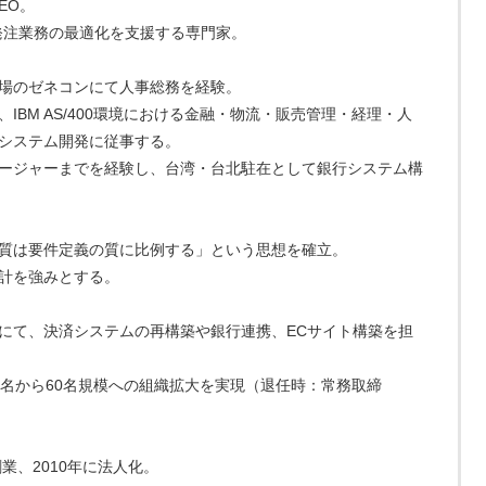
EO。
発注業務の最適化を支援する専門家。
場のゼネコンにて人事総務を経験。
IBM AS/400環境における金融・物流・販売管理・経理・人
システム開発に従事する。
ージャーまでを経験し、台湾・台北駐在として銀行システム構
質は要件定義の質に比例する」という思想を確立。
計を強みとする。
にて、決済システムの再構築や銀行連携、ECサイト構築を担
0名から60名規模への組織拡大を実現（退任時：常務取締
業、2010年に法人化。