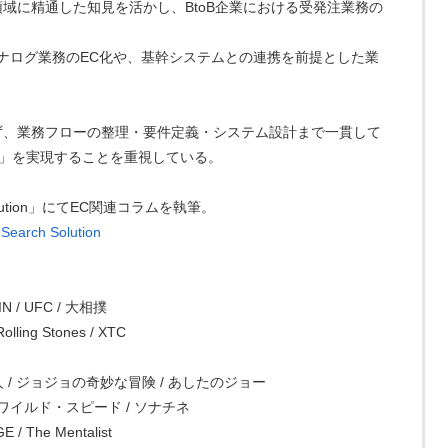
域に精通した知見を活かし、BtoB企業における受発注業務の
アナログ業務のEC化や、基幹システムとの連携を前提とした業
ず、業務フローの整理・要件定義・システム設計まで一貫して
」を実現することを重視している。
Solution」にてEC関連コラムを執筆。
rch Solution
N / UFC / 大相撲
Rolling Stones / XTC
人 / ジョジョの奇妙な冒険 / あしたのジョー
ento / ワイルド・スピード / ソナチネ
E / The Mentalist