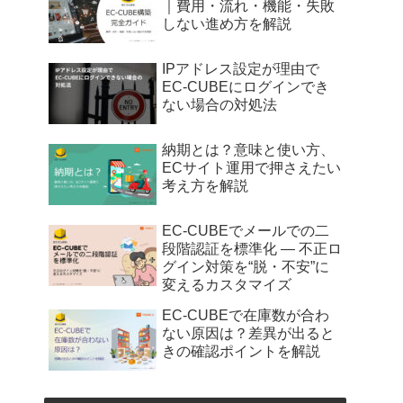
｜費用・流れ・機能・失敗
しない進め方を解説
IPアドレス設定が理由で
EC-CUBEにログインでき
ない場合の対処法
納期とは？意味と使い方、
ECサイト運用で押さえたい
考え方を解説
EC-CUBEでメールでの二
段階認証を標準化 — 不正ロ
グイン対策を“脱・不安”に
変えるカスタマイズ
EC-CUBEで在庫数が合わ
ない原因は？差異が出ると
きの確認ポイントを解説