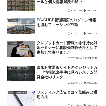
ールと個人情報漏洩の疑い
2019.12.06
2022.03.12
EC-CUBE管理画面のログイン情報
EC-CUBE
を盗むフィッシング詐欺
2021.02.22
2023.09.04
クレジットカード情報の非保持化対
EC-CUBE
応セミナーに相談先制作会社として
参加して参りました
2017.08.14
2021.09.11
森永乳業通販サイトのクレジットカ
ECサイト構築・運営
ード情報流出事件に見るシステム開
発会社のリスク
2018.05.11
2022.03.12
リスティング広告とは？仕組みと運
ECサイト構築・運営
用方法
2021.06.28
2022.03.08