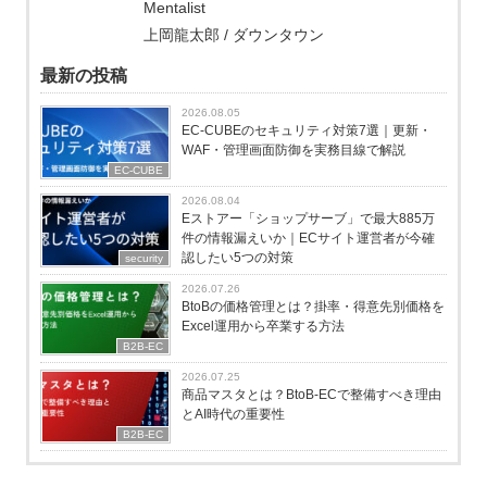
Mentalist
上岡龍太郎 / ダウンタウン
最新の投稿
2026.08.05
EC-CUBEのセキュリティ対策7選｜更新・
WAF・管理画面防御を実務目線で解説
EC-CUBE
2026.08.04
Eストアー「ショップサーブ」で最大885万
件の情報漏えいか｜ECサイト運営者が今確
認したい5つの対策
security
2026.07.26
BtoBの価格管理とは？掛率・得意先別価格を
Excel運用から卒業する方法
B2B-EC
2026.07.25
商品マスタとは？BtoB-ECで整備すべき理由
とAI時代の重要性
B2B-EC