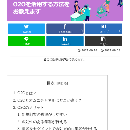
0
0
Twitter
Facebook
はてブ
LINE
LinkedIn
コピー
2021.09.18
2021.09.02
この記事は
約5分
で読めます。
目次
O2Oとは？
O2Oとオムニチャネルはどこが違う？
O2Oのメリット
新規顧客の獲得がしやすい
即効性のある集客が行える
顧客をセグメントでき効果的な集客が行える