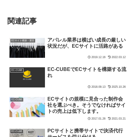
関連記事
アパレル業界は横ばい成長の厳しい
ECサイト構築・運営
状況だが、ECサイトに活路がある
2019.12.16
2022.03.12
EC-CUBEでECサイトを構築する流
EC-CUBE
れ
2018.09.13
2025.10.26
ECサイトの規模に見合った制作会
EC-CUBE
社を選ぶべき。そうでなければサイ
トの売上は低下します。
2017.01.26
2021.03.21
PCサイトと携帯サイトで決済代行
EC-CUBE
サービスを切り分ける