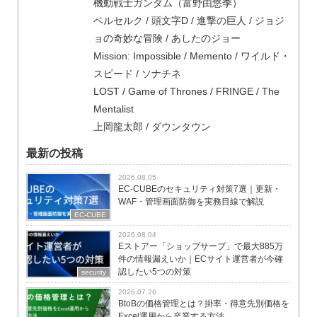
機動戦士ガンダム（富野由悠季）
ベルセルク / 頭文字D / 進撃の巨人 / ジョジ
ョの奇妙な冒険 / あしたのジョー
Mission: Impossible / Memento / ワイルド・
スピード / ソナチネ
LOST / Game of Thrones / FRINGE / The
Mentalist
上岡龍太郎 / ダウンタウン
最新の投稿
2026.08.05
EC-CUBEのセキュリティ対策7選｜更新・
WAF・管理画面防御を実務目線で解説
EC-CUBE
2026.08.04
Eストアー「ショップサーブ」で最大885万
件の情報漏えいか｜ECサイト運営者が今確
認したい5つの対策
security
2026.07.26
BtoBの価格管理とは？掛率・得意先別価格を
Excel運用から卒業する方法