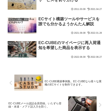
2011.03.09
2021.04.27
ECサイト構築ツールやサービスを
ECサイト構築・運営
誰でも分かるようかんたん解説
2021.09.08
2022.01.28
EC-CUBEのマイページに再入荷通
EC-CUBE
知を希望した商品を表示する
2022.06.09
2022.06.27
EC-CUBE構築事例集。EC-CUBEなら様々な業
種のECサイトを制作できます。
EC-CUBEメール認証会員登録。いたずら登
録・未達・メアド誤入力を防ぐ。