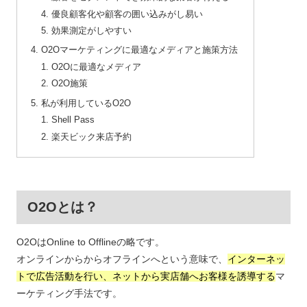
優良顧客化や顧客の囲い込みがし易い
効果測定がしやすい
O2Oマーケティングに最適なメディアと施策方法
O2Oに最適なメディア
O2O施策
私が利用しているO2O
Shell Pass
楽天ビック来店予約
O2Oとは？
O2OはOnline to Offlineの略です。
オンラインからからオフラインへという意味で、
インターネッ
トで広告活動を行い、ネットから実店舗へお客様を誘導する
マ
ーケティング手法です。