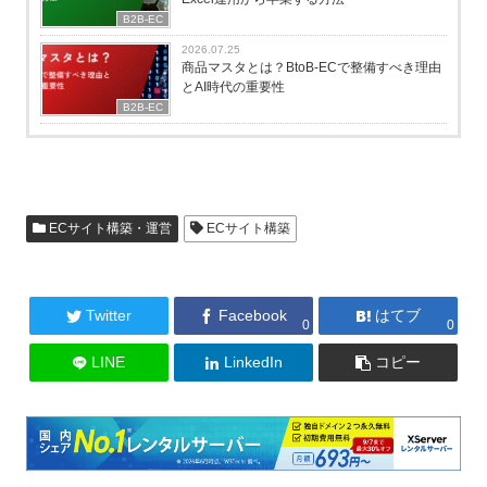
B2B-EC
2026.07.25
商品マスタとは？BtoB-ECで整備すべき理由
とAI時代の重要性
B2B-EC
ECサイト構築・運営
ECサイト構築
Twitter
Facebook
はてブ
0
0
LINE
LinkedIn
コピー